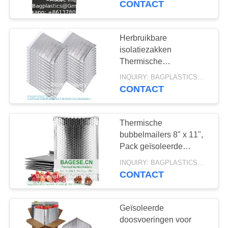
CONTACT
boodschappen koeler
10
zak
WATERoplosbare
Herbruikbare
isolatiezakken
zakken
Thermische
doosbekleding
INQUIRY: BAGPLASTICS@GMAIL.COM MOQ:WhatsApp: +8613780964661
Gemataliseerde
CONTACT
doosbekleding Lunch
Food Box Winkelwagen
Isolatiebekleding
Thermische
8
bubbelmailers 8" x 11",
Pack geïsoleerde
Eerste hulppakket
mailers voor koude
INQUIRY: BAGPLASTICS@GMAIL.COM MOQ:WhatsApp: +8613780964661
verzending, folie-
CONTACT
mailenveloppen, koele
bubbelmailers
Geïsoleerde
doosvoeringen voor