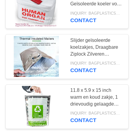
Geïsoleerde koeler voor
biologische gevaren
INQUIRY: BAGPLASTICS@GMAIL.COM MOQ:WhatsApp: +8613780964661
voor professionals in de
CONTACT
12
gezondheidszorg en
laboratoriumspecialisten
brakenzakken
Slijder geïsoleerde
koelzakjes, Draagbare
Ziplock Zilveren
Aluminiumfolie Pakket
INQUIRY: BAGPLASTICS@GMAIL.COM MOQ:WhatsApp: +8613780964661
Thermisch geïsoleerde
CONTACT
koelzak voor voedsel
15
11.8 x 5.9 x 15 inch
Medische
warm en koud zakje, 1
drievoudig gelaagde
koelzakken
geïsoleerde zak - snap
INQUIRY: BAGPLASTICS@GMAIL.COM MOQ:WhatsApp: +8613780964661
slot handgrepen,
CONTACT
waterdicht, groen en
zilver