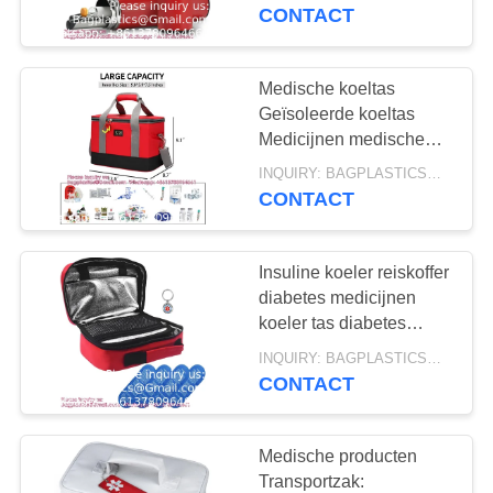
VERZOEK
Geneesmiddel
CONTACT
Reiskoeler, Draagbare
OM
Insulin Medische Koeler
EEN
Medische koeltas
11
CITAAT
Geïsoleerde koeltas
Medicijnen medische
monster zakken
spoedeisende
SITEMAP
INQUIRY: BAGPLASTICS@GMAIL.COM MOQ:WhatsApp: +8613780964661
hulpmiddelen
CONTACT
Isolatiezakken
Draagbare vriezer
PRIVACYBELEID
Insuline koeler reiskoffer
diabetes medicijnen
koeler tas diabetes
19
organiseren medicijnen
INQUIRY: BAGPLASTICS@GMAIL.COM MOQ:WhatsApp: +8613780964661
met 4 ijszakken
CONTACT
Biohazardzakken
Medische producten
Transportzak: