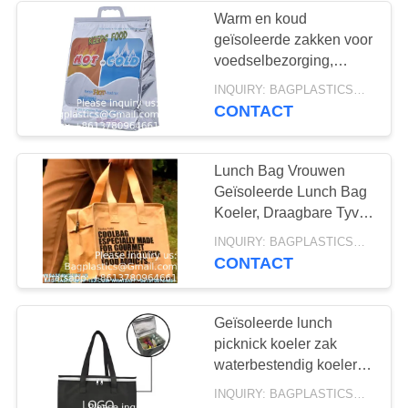
Warm en koud
geïsoleerde zakken voor
13
voedselbezorging,
de pakken van het
boodschappenzakken,
INQUIRY: BAGPLASTICS@GMAIL.COM MOQ:WhatsApp: +8613780964661
voedselopslag voor
CONTACT
gelijs
warm bevroren voedsel
voor reizen
Lunch Bag Vrouwen
Geïsoleerde Lunch Bag
Koeler, Draagbare Tyvek
Lunchboxes
10
INQUIRY: BAGPLASTICS@GMAIL.COM MOQ:WhatsApp: +8613780964661
Vrouwen,Groot Lunch
CONTACT
met een gewicht
Tote Goed werk,
Wandelen
van niet meer dan
Geïsoleerde lunch
picknick koeler zak
10 kg
waterbestendig koeler
zak zwaar werk
INQUIRY: BAGPLASTICS@GMAIL.COM MOQ:WhatsApp: +8613780964661
herbruikbare tote