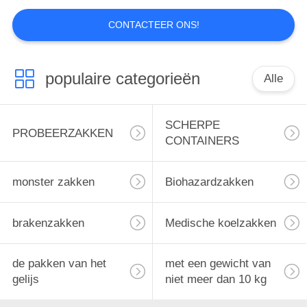
THERMISCHE
Waterdichte
MEDISCH
CONTACTEER ONS!
ritsglijder
populaire categorieën
Alle
SCHERPE
PROBEERZAKKEN
CONTAINERS
14
Brandwerende
monster zakken
Biohazardzakken
documententas
brakenzakken
Medische koelzakken
de pakken van het
met een gewicht van
gelijs
niet meer dan 10 kg
13