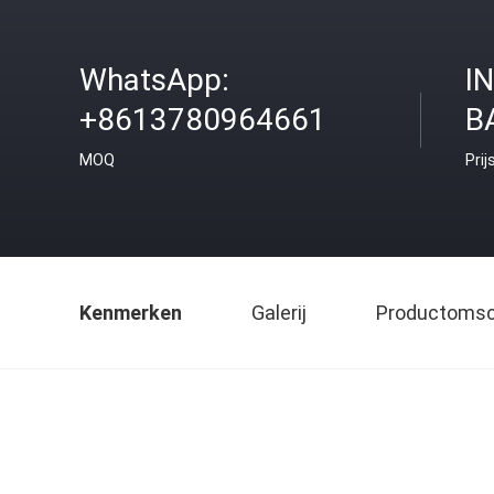
WhatsApp:
I
+8613780964661
B
MOQ
Prij
Kenmerken
Galerij
Productomsch