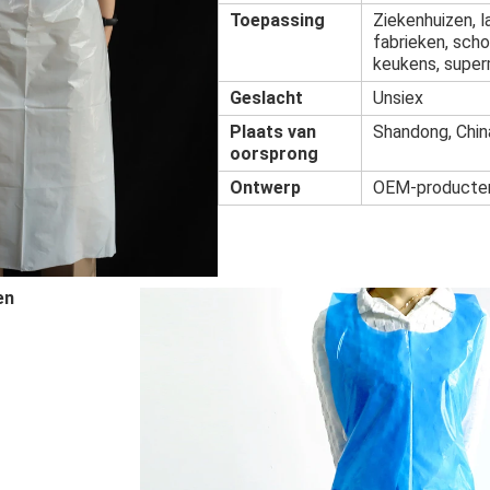
Toepassing
Ziekenhuizen, l
fabrieken, sch
keukens, supe
Geslacht
Unsiex
Plaats van
Shandong, Chin
oorsprong
Ontwerp
OEM-producte
en