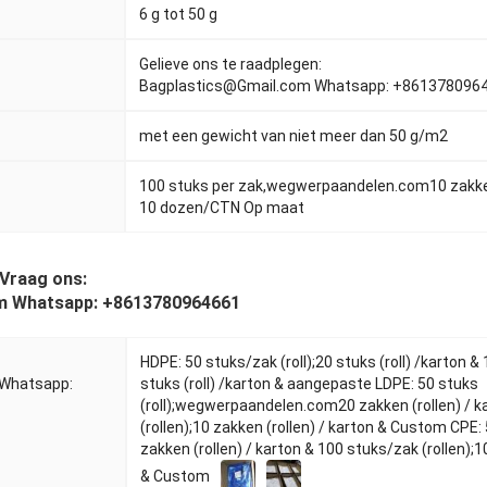
6 g tot 50 g
Gelieve ons te raadplegen:
Bagplastics@Gmail.com Whatsapp: +861378096
met een gewicht van niet meer dan 50 g/m2
100 stuks per zak,
wegwerpaandelen.com
10 zakk
10 dozen/CTN Op maat
 Vraag ons:
m Whatsapp: +8613780964661
HDPE: 50 stuks/zak (roll);20 stuks (roll) /karton & 
 Whatsapp:
stuks (roll) /karton & aangepaste LDPE: 50 stuks
(roll);
wegwerpaandelen.com
20 zakken (rollen) / 
(rollen);10 zakken (rollen) / karton & Custom CPE: 
zakken (rollen) / karton & 100 stuks/zak (rollen);1
& Custom