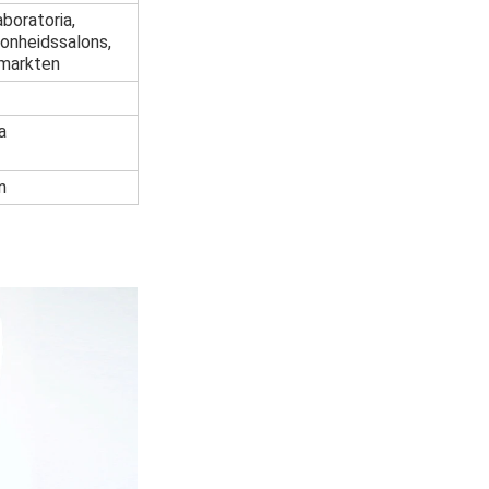
aboratoria,
oonheidssalons,
rmarkten
a
n