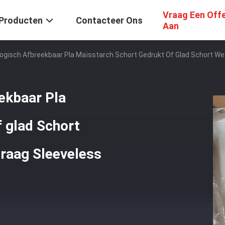
Vraag Een Off
Producten
Contacteer Ons
Aan
logisch Afbreekbaar Pla Maïsstarch Schort Gedrukt Of Glad Schort W
ekbaar Pla
 glad Schort
raag Sleeveless