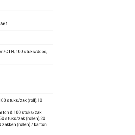
4661
en/CTN, 100 stuks/doos,
100 stuks/zak (roll);10
karton & 100 stuks/zak
50 stuks/zak (rollen);20
0 zakken (rollen) / karton