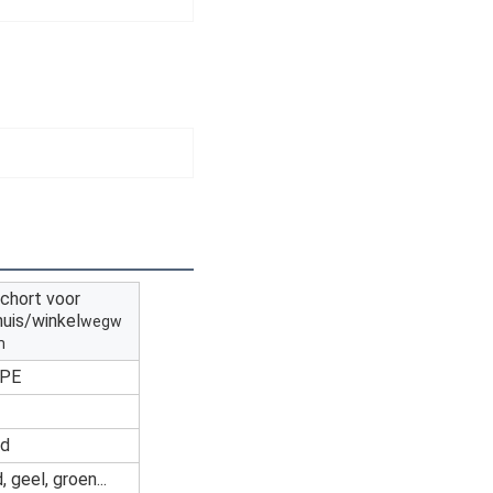
hort voor
uis/winkel
wegw
m
PE
ad
, geel, groen...