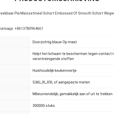
fbreekbaar Pla Maïszetmeel Schort Embossed Of Smooth Schort Wegw
hatsapp: +8613780964661
Doorzichtig blauw Op maat
Helpt het lichaam te beschermen tegen contact 
verontreinigende stoffen
Huishoudelijk keukenvoetje
S,M,L,XL,XXL of aangepaste maten
Milieuvriendelijk, gemakkelijk aan of uit te trekken
300000 stuks