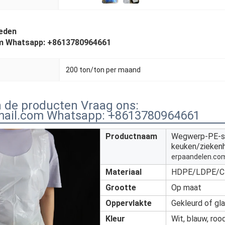
eden
m Whatsapp: +8613780964661
200 ton/ton per maand
n de producten Vraag ons:
ail.com Whatsapp: +8613780964661
Productnaam
Wegwerp-PE-sc
keuken/ziekenh
erpaandelen.co
Materiaal
HDPE/LDPE/C
Grootte
Op maat
Oppervlakte
Gekleurd of gl
Kleur
Wit, blauw, rood