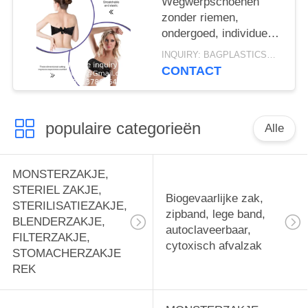
Wegwerpschoenen
zonder riemen,
ondergoed, individueel
ingepakt, algemene
INQUIRY: BAGPLASTICS@GMAIL.COM MOQ:WhatsApp: +8613780964661
maat voor
CONTACT
schoonheidssalons,
spa's, spraybronzers
populaire categorieën
Alle
MONSTERZAKJE,
STERIEL ZAKJE,
Biogevaarlijke zak,
STERILISATIEZAKJE,
zipband, lege band,
BLENDERZAKJE,
autoclaveerbaar,
FILTERZAKJE,
cytoxisch afvalzak
STOMACHERZAKJE
REK