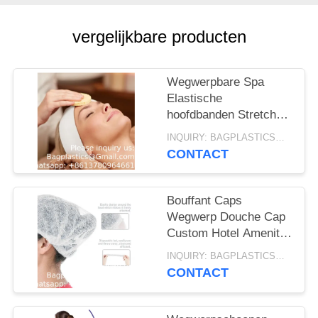
vergelijkbare producten
Wegwerpbare Spa
Elastische
hoofdbanden Stretch
Niet-geweven vrouwen
INQUIRY: BAGPLASTICS@GMAIL.COM MOQ:WhatsApp: +8613780964661
Gezichtshoofdband
CONTACT
Zacht huidverzorging
Haarband met handig
Bouffant Caps
Wegwerp Douche Cap
Custom Hotel Amenity
Bad Spa Hair Cap
INQUIRY: BAGPLASTICS@GMAIL.COM MOQ:WhatsApp: +8613780964661
Waterdicht Wegwerp
CONTACT
Witte Hoofd Cap