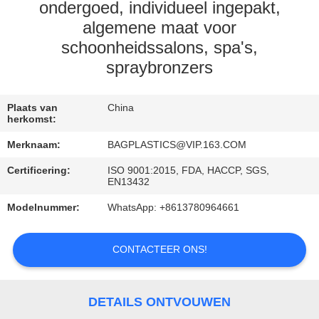
VERZOEK
ondergoed, individueel ingepakt,
OM
algemene maat voor
schoonheidssalons, spa's,
EEN
spraybronzers
CITAAT
Plaats van
China
SITEMAP
herkomst:
Merknaam:
BAGPLASTICS@VIP.163.COM
PRIVACYBELEID
Certificering:
ISO 9001:2015, FDA, HACCP, SGS,
EN13432
Modelnummer:
WhatsApp: +8613780964661
CONTACTEER ONS!
DETAILS ONTVOUWEN