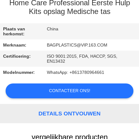
VERZOEK
Home Care Professional Eerste Hulp
OM
Kits opslag Medische tas
EEN
Plaats van
China
CITAAT
herkomst:
Merknaam:
BAGPLASTICS@VIP.163.COM
SITEMAP
Certificering:
ISO 9001:2015, FDA, HACCP, SGS,
EN13432
PRIVACYBELEID
Modelnummer:
WhatsApp: +8613780964661
CONTACTEER ONS!
DETAILS ONTVOUWEN
vergelijkbare producten