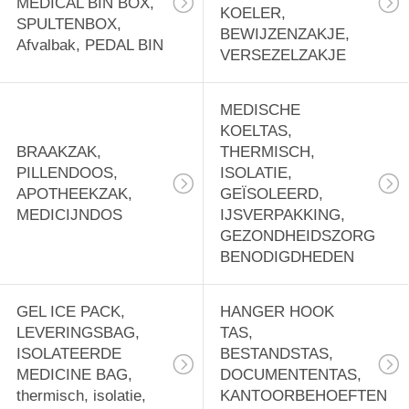
MEDICAL BIN BOX,
KOELER,
SPULTENBOX,
BEWIJZENZAKJE,
Afvalbak, PEDAL BIN
VERSEZELZAKJE
MEDISCHE
KOELTAS,
BRAAKZAK,
THERMISCH,
PILLENDOOS,
ISOLATIE,
APOTHEEKZAK,
GEÏSOLEERD,
MEDICIJNDOS
IJSVERPAKKING,
GEZONDHEIDSZORG
BENODIGDHEDEN
GEL ICE PACK,
HANGER HOOK
LEVERINGSBAG,
TAS,
ISOLATEERDE
BESTANDSTAS,
MEDICINE BAG,
DOCUMENTENTAS,
thermisch, isolatie,
KANTOORBEHOEFTEN