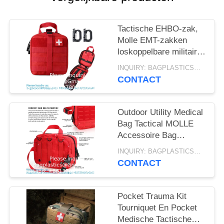
Tactische EHBO-zak,
Molle EMT-zakken
loskoppelbare militaire
IFAK-medische zak
INQUIRY: BAGPLASTICS@GMAIL.COM MOQ:WhatsApp: +8613780964661
Outdoor Emergency
CONTACT
Survival Kit Quick
Outdoor Utility Medical
Bag Tactical MOLLE
Accessoire Bag
Medical Bag Tactical
INQUIRY: BAGPLASTICS@GMAIL.COM MOQ:WhatsApp: +8613780964661
First Aid Bag EMT Rip-
CONTACT
Away IFAK
Pocket Trauma Kit
Tourniquet En Pocket
Medische Tactische