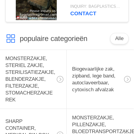
Pocket Nood EMT
INQUIRY: BAGPLASTICS@GMAIL.COM MOQ:WhatsApp: +8613780964661
Eerste Hulp Kit Met
CONTACT
Tourniquet Houder
populaire categorieën
Alle
MONSTERZAKJE,
STERIEL ZAKJE,
Biogevaarlijke zak,
STERILISATIEZAKJE,
zipband, lege band,
BLENDERZAKJE,
autoclaveerbaar,
FILTERZAKJE,
cytoxisch afvalzak
STOMACHERZAKJE
REK
MONSTERZAKJE,
SHARP
PILLENZAKJE,
CONTAINER,
BLOEDTRANSPORTZAKJE