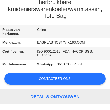
VERZOEK
herbruikbare
OM
kruidenierswarenkoeler/warmtassen,
Tote Bag
EEN
CITAAT
Plaats van
China
herkomst:
SITEMAP
Merknaam:
BAGPLASTICS@VIP.163.COM
Certificering:
ISO 9001:2015, FDA, HACCP, SGS,
PRIVACYBELEID
EN13432
Modelnummer:
WhatsApp: +8613780964661
CONTACTEER ONS!
DETAILS ONTVOUWEN