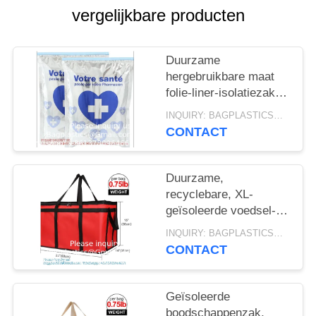
vergelijkbare producten
Duurzame
hergebruikbare maat
folie-liner-isolatiezak
Fruit vershoudende
INQUIRY: BAGPLASTICS@GMAIL.COM MOQ:WhatsApp: +8613780964661
geneesmiddelen
CONTACT
Thermische koelerzak
Duurzame,
recyclebare, XL-
geïsoleerde voedsel-
en
INQUIRY: BAGPLASTICS@GMAIL.COM MOQ:WhatsApp: +8613780964661
kruidenierswarenbezorgtas
CONTACT
- voor horeca,
restaurants, bezorgers
Geïsoleerde
boodschappenzak,