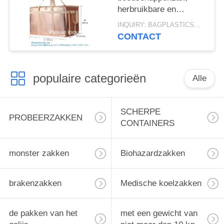
herbruikbare en
opvouwbare
INQUIRY: BAGPLASTICS@GMAIL.COM MOQ:WhatsApp: +8613780964661
boodschappenzak,
CONTACT
thermisch geïsoleerd,
stevig handvat,
handtas
populaire categorieën
Alle
SCHERPE
PROBEERZAKKEN
CONTAINERS
monster zakken
Biohazardzakken
brakenzakken
Medische koelzakken
de pakken van het
met een gewicht van