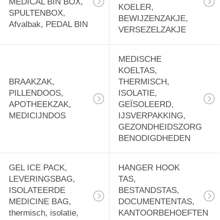
MEDICAL BIN BOX,
KOELER,
SPULTENBOX,
BEWIJZENZAKJE,
Afvalbak, PEDAL BIN
VERSEZELZAKJE
MEDISCHE
KOELTAS,
BRAAKZAK,
THERMISCH,
PILLENDOOS,
ISOLATIE,
APOTHEEKZAK,
GEÏSOLEERD,
MEDICIJNDOS
IJSVERPAKKING,
GEZONDHEIDSZORG
BENODIGDHEDEN
GEL ICE PACK,
HANGER HOOK
LEVERINGSBAG,
TAS,
ISOLATEERDE
BESTANDSTAS,
MEDICINE BAG,
DOCUMENTENTAS,
thermisch, isolatie,
KANTOORBEHOEFTEN