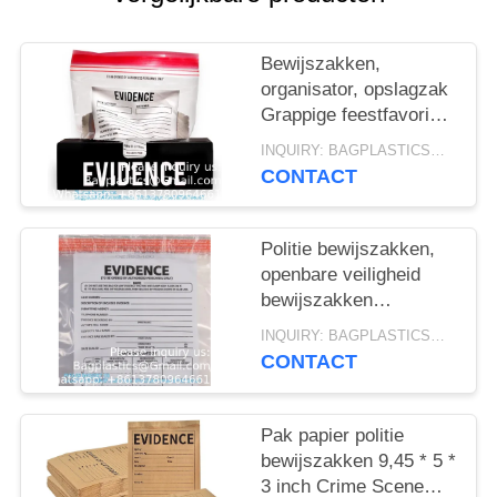
Bewijszakken,
organisator, opslagzak
Grappige feestfavoriet
traktatiezakken
INQUIRY: BAGPLASTICS@GMAIL.COM MOQ:WhatsApp: +8613780964661
geweldig voor
CONTACT
Halloween en
politiefeesten.
Politie bewijszakken,
openbare veiligheid
bewijszakken
beveiligingszakken,
INQUIRY: BAGPLASTICS@GMAIL.COM MOQ:WhatsApp: +8613780964661
plaats delict
CONTACT
bewijscontainer, 6 "x
8", 100 pakket
Pak papier politie
bewijszakken 9,45 * 5 *
3 inch Crime Scene