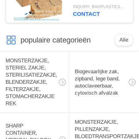
papier bewijszak voor
INQUIRY: BAGPLASTICS@GMAIL.COM MOQ:WhatsApp: +8613780964661
bonnetjes
CONTACT
populaire categorieën
Alle
MONSTERZAKJE,
STERIEL ZAKJE,
Biogevaarlijke zak,
STERILISATIEZAKJE,
zipband, lege band,
BLENDERZAKJE,
autoclaveerbaar,
FILTERZAKJE,
cytoxisch afvalzak
STOMACHERZAKJE
REK
MONSTERZAKJE,
SHARP
PILLENZAKJE,
CONTAINER,
BLOEDTRANSPORTZAKJE