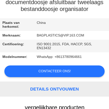
VERZOEK
documentdoosje afsluitbaar tweelaags
OM
bestanddoosje organisator
EEN
Plaats van
China
CITAAT
herkomst:
Merknaam:
BAGPLASTICS@VIP.163.COM
SITEMAP
Certificering:
ISO 9001:2015, FDA, HACCP, SGS,
EN13432
PRIVACYBELEID
Modelnummer:
WhatsApp: +8613780964661
CONTACTEER ONS!
DETAILS ONTVOUWEN
vergelijkbare producten