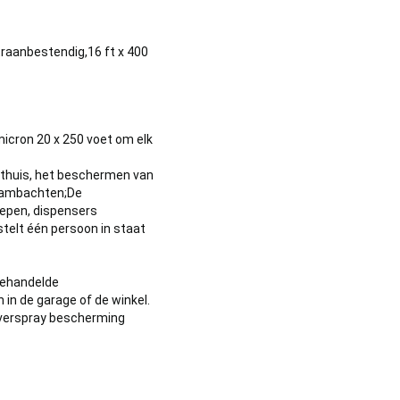
raanbestendig,16 ft x 400
micron 20 x 250 voet om elk
 thuis, het beschermen van
f ambachten;De
repen, dispensers
telt één persoon in staat
behandelde
 in de garage of de winkel.
 overspray bescherming