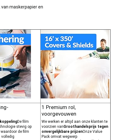
k van maskerpapier en
ing-
1 Premium rol,
voorgevouwen
fkoppeling
De film
We werken er altijd aan onze klanten te
hnologie stevig op
voorzien van
Groothandelsprijs tegen
 waardoor de film
onvergelijkbare prijzen
Onze Value
 volledig
Pack omvat wegwerp