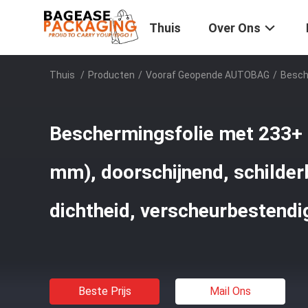
Thuis
Over Ons
Thuis
/
Producten
/
Vooraf Geopende AUTOBAG
/
Besch
Beschermingsfolie met 233+
mm), doorschijnend, schilder
dichtheid, verscheurbestendi
Beste Prijs
Mail Ons