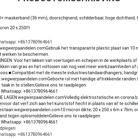
 maskerband (36 mm), doorschijnend, schilderbaar, hoge dichtheid, t
icron 20 x 250ft
hatsapp: +8613780964661
wegwerpaandelen.com
Gebruik het transparante plastic plaat van 10 
t werken te beschermen.
EN: Voor het lakken van voertuigen en schepen in de werkplaats of
dekken van gras en het voltooien van nog veel meer werkzaamheden o
eloos.■ Compatibel met de meeste industriestandaardhangers, handg
:
wegwerpaandelen.com
Geboxte rol met handige aftrekkende randen s
taak in te stellen;
Gelieve ons te raadplegen:
 Whatsapp: +8613780964661
HE LAGEN:
wegwerpaandelen.com
Volledig elektrostatische en corona 
voor dat verf zich aan het kunststof hecht in plaats van af te schillen
estaan:
wegwerpaandelen.com
10 micron dikte; 20 x 250 x 6m x 76m;
tand tegen oplosmiddelen
Gelieve ons te raadplegen:
 Whatsapp: +8613780964661
adplegen:
hatsapp: +8613780964661