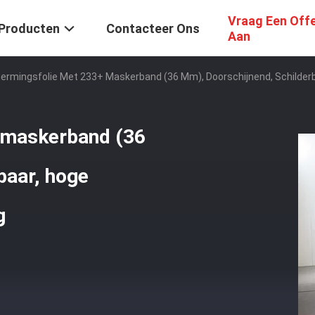
Vraag Een Off
Producten
Contacteer Ons
Aan
ermingsfolie Met 233+ Maskerband (36 Mm), Doorschijnend, Schilderb
 maskerband (36
baar, hoge
g