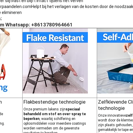
r slijtvast en blijft intact tijdens het verven
rpaandelen.com
Helpt bij het verlagen van de kosten door de noodzaa
e elimineren
:
om Whatsapp: +8613780964661
n
Flakbestendige technologie
Zelfklevende Cl
technologie
Onze premium lakens zijn
speciaal
de
behandeld om stof en over-spray te
Onze innovatieve
zel
beperken
, waarbij schilfering en
wordt door de klemtec
ng.
oplosmiddelen voor meerdere coatings
zijn plaats gehouden,
worden vermeden om de gewenste
gemakkelijk te tape en