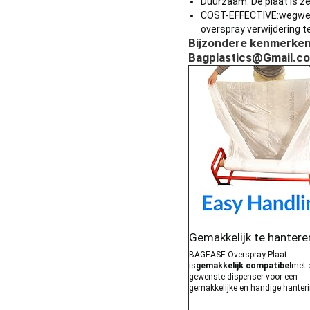
Duurzaam: De plaat is zee
COST-EFFECTIVE:
wegwe
overspray verwijdering t
Bijzondere kenmerken
Bagplastics@Gmail.c
Gemakkelijk te hantere
BAGEASE Overspray Plaat
is
gemakkelijk compatibel
met 
gewenste dispenser voor een
gemakkelijke en handige hanteri