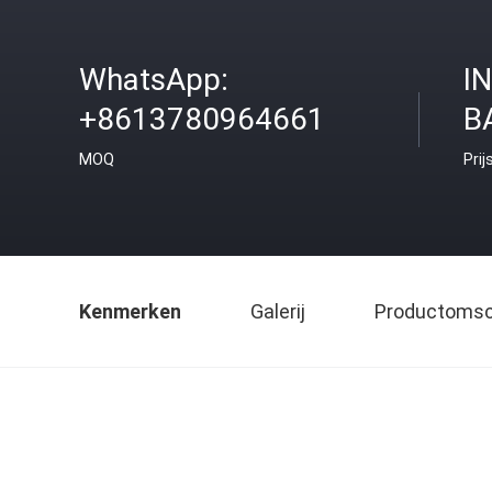
WhatsApp:
I
+8613780964661
B
MOQ
Prij
Kenmerken
Galerij
Productomsch