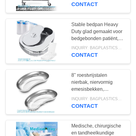
VERZOEK
cart commercieel wiel
CONTACT
dolly
OM
EEN
Stable bedpan Heavy
11
CITAAT
Duty glad gemaakt voor
bedgebonden patiënt,
monster zakken
staal bedpan voor
SITEMAP
INQUIRY: BAGPLASTICS@GMAIL.COM MOQ:WhatsApp: +8613780964661
medische centra
CONTACT
PRIVACYBELEID
8" roestvrijstalen
nierbak, niervormig
emesisbekken,
19
tandheelkundige
INQUIRY: BAGPLASTICS@GMAIL.COM MOQ:WhatsApp: +8613780964661
laboratoriuminstrumenten
CONTACT
Biohazardzakken
chirurgische bakken,
metalen nier
Medische, chirurgische
en tandheelkundige