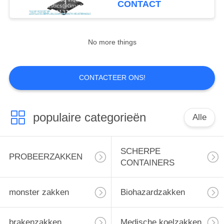
CONTACT
Laboratoriumclamp
10
Flaskclamp
WATERoplosbare
No more things
zakken
CONTACTEER ONS!
populaire categorieën
Alle
8
Eerste hulppakket
SCHERPE
PROBEERZAKKEN
CONTAINERS
monster zakken
Biohazardzakken
brakenzakken
Medische koelzakken