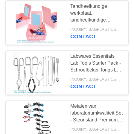
organisator
Tandheelkundige
werkplaat,
13
tandheelkundige
de pakken van het
werkplaat, middelgrote
INQUIRY: BAGPLASTICS@GMAIL.COM MOQ:WhatsApp: +8613780964661
plastic panen met
CONTACT
gelijs
roestvrijstalen clip voor
het vasthouden van
vacatures
Labwares Essentials
Lab Tools Starter Pack -
Schroefbeker Tongs Lab
Spatula Scoop Lepel
10
INQUIRY: BAGPLASTICS@GMAIL.COM MOQ:WhatsApp: +8613780964661
Proefbuis Klemmen
CONTACT
met een gewicht
Sterilisator
van niet meer dan
Metalen van
laboratoriumkwaliteit Set
10 kg
- Steunstand Premium
ijzermateriaal
INQUIRY: BAGPLASTICS@GMAIL.COM MOQ:WhatsApp: +8613780964661
Laboratoriumsteunstand