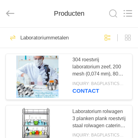
PRODUCTS
CO.,LTD..
All
Producten
Rights
Reserved.
Developed
by
ECER
HUIS
40
Laboratoriummetalen
PROBEERZAKKEN
PRODUCTEN
304 roestvrij
laboratorium zeef, 200
ONGEVEER
mesh (0,074 mm), 80
ONS
mesh (0,18 mm), 10
INQUIRY: BAGPLASTICS@GMAIL.COM MOQ:WhatsApp: +8613780964661
mesh (2 mm) diafragma
CONTACT
test zeef, 4 inch diameter
10
FABRIEKSREIS
SCHERPE
Laboratorium rolwagen
KWALITEITSCONTROLE
3 planken plank roestvrij
CONTAINERS
staal rolwagen catering
tandheelkundige utility
INQUIRY: BAGPLASTICS@GMAIL.COM MOQ:WhatsApp: +8613780964661