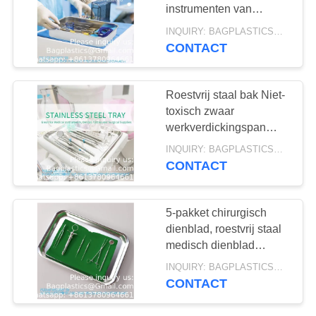
instrumenten van
roestvrij staal
INQUIRY: BAGPLASTICS@GMAIL.COM MOQ:WhatsApp: +8613780964661
CONTACT
12
brakenzakken
Roestvrij staal bak Niet-
toxisch zwaar
werkverdickingspan
Voor keukenbakken,
INQUIRY: BAGPLASTICS@GMAIL.COM MOQ:WhatsApp: +8613780964661
laboratoriuminstrument,
CONTACT
tandheelkundige,
medische chirurgie
15
5-pakket chirurgisch
Medische
dienblad, roestvrij staal
medisch dienblad
koelzakken
tandheelkundige
INQUIRY: BAGPLASTICS@GMAIL.COM MOQ:WhatsApp: +8613780964661
procedures laboratorium
CONTACT
instrumenten, tatoeage
gereedschap badkamer