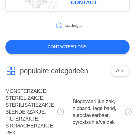
CONTACT
KANTOORBEHOEFTE
10
TAS
WATEROPLOSBARE
loading...
ZAK, PVA ZAK, PVA
FILM,
CONTACTEER ONS!
WASMIDDELPOD,
OPOSBARE FILM,
populaire categorieën
Alle
8
WASZAK
Eerste hulppakket,
MONSTERZAKJE,
therapiepakket,
STERIEL ZAKJE,
Biogevaarlijke zak,
STERILISATIEZAKJE,
zipband, lege band,
warmtepakket,
BLENDERZAKJE,
autoclaveerbaar,
FILTERZAKJE,
ijspakket,
cytoxisch afvalzak
STOMACHERZAKJE
REK