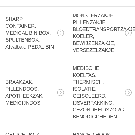
gereedschapskist,
18
noodzak
WEGWERP
MONSTERZAKJE,
SHARP
PILLENZAKJE,
CONTAINER,
SCHORTEN, CPE
BLOEDTRANSPORTZAKJE
MEDICAL BIN BOX,
KOELER,
OVERGOOIERS,
SPULTENBOX,
BEWIJZENZAKJE,
Afvalbak, PEDAL BIN
VERSEZELZAKJE
REGENJASSEN,
RUBBERLAARZEN,
MEDISCHE
15
KOELTAS,
SALON CAPES
VOORGEOPENDE
BRAAKZAK,
THERMISCH,
PILLENDOOS,
ISOLATIE,
AUTOBAG,
APOTHEEKZAK,
GEÏSOLEERD,
MEDICIJNDOS
IJSVERPAKKING,
MASING-FILM,
GEZONDHEIDSZORG
KRIMPVERPAKKINGSZ
BENODIGDHEDEN
LEG VLAKKE BUIS,
9
GEL ICE PACK,
HANGER HOOK