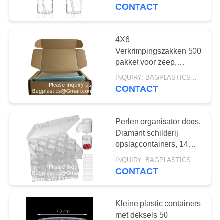
VERZOEK
goedgekeurd lege
CONTACT
cytoxisch afvalzak
cosmetica hervulbaar
OM
EEN
4X6
10
CITAAT
Verkrimpingszakken 500
SHARP
pakket voor zeep,
badbom, klein cadeau,
SITEMAP
CONTAINER,
INQUIRY: BAGPLASTICS@GMAIL.COM MOQ:WhatsApp: +8613780964661
helder
CONTACT
warmteverkrimpingszak/PVC-
MEDICAL BIN BOX,
verkrimpingsfilmzakken
PRIVACYBELEID
SPULTENBOX,
Perlen organisator doos,
Diamant schilderij
Afvalbak, PEDAL
opslagcontainers, 14
11
glijbanen Diamant kunst
BIN
INQUIRY: BAGPLASTICS@GMAIL.COM MOQ:WhatsApp: +8613780964661
MONSTERZAKJE,
opslagkas helder Perlen
CONTACT
organisatie
PILLENZAKJE,
Kleine plastic containers
BLOEDTRANSPORTZA
met deksels 50